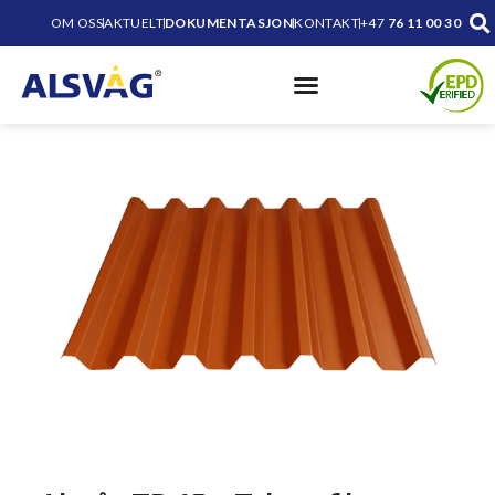
OM OSS
AKTUELT
DOKUMENTASJON
KONTAKT
+47
76 11 00 30