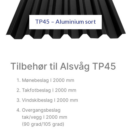
TP45 – Aluminium sort
Tilbehør til Alsvåg TP45
Mønebeslag l 2000 mm
Takfotbeslag l 2000 mm
Vindskibeslag l 2000 mm
Overgangsbeslag
tak/vegg l 2000 mm
(90 grad/105 grad)