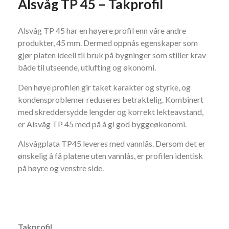
Alsvåg TP 45 – Takprofil
Alsvåg TP 45 har en høyere profil enn våre andre
produkter, 45 mm. Dermed oppnås egenskaper som
gjør platen ideell til bruk på bygninger som stiller krav
både til utseende, utlufting og økonomi.
Den høye profilen gir taket karakter og styrke, og
kondensproblemer reduseres betraktelig. Kombinert
med skreddersydde lengder og korrekt lekteavstand,
er Alsvåg TP 45 med på å gi god byggeøkonomi.
Alsvågplata TP45 leveres med vannlås. Dersom det er
ønskelig å få platene uten vannlås, er profilen identisk
på høyre og venstre side.
Takprofil